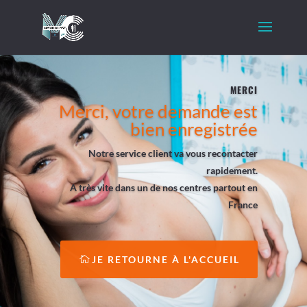
MERCI
Merci, votre demande est
bien enregistrée
Notre service client va vous recontacter
rapidement.
A très vite dans un de nos centres partout en
France
JE RETOURNE À L'ACCUEIL